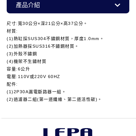
產品介紹
尺寸:寬30公分×深21公分×高37公分。
材質:
(1)熱缸採SUS304不鏽鋼材質，厚度1.0mm。
(2)加熱器採SUS316不鏽鋼材質。
(3)外殼不鏽鋼
(4)機架不生鏽材質
容量:6公升
電壓:110V或220V 60HZ
配件:
(1)2P30A漏電斷路器一組。
(2)過濾器二組(第一道纖維、第二道活性碳)。