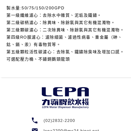
製水量:50/75/150/200GPD
第一級纖維濾心：去除水中雜質、泥垢及鐵鏽。
第二級碳柄濾心：除異味、除餘氯與其它有機混濁物。
第三級顆碳濾心：二次除異味、除餘氯與其它有機混濁物。
第四級RO膜濾心：濾除細菌、濾過性病毒、重金屬（砷、
鈷、鎘、汞）有毒物質等。
第五級顆粒活性碳濾心：去除氯、鐵鏽除臭味及增加口感。
可選配壓力桶、不鏽鋼鵝頸龍頭
(02)2832-2200
lepa2200@ms24.hinet.net