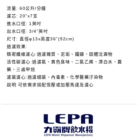
流量: 60公升/分鐘
濾芯: 20”x7支
進水口徑: 1英吋
出水口徑: 3/4”英吋
尺寸: 直徑φ13x高度36”(92cm)
過濾效果:
精密纖維濾心:過濾雜質、泥垢、鐵鏽、固體沈澱物
活性碳濾心:過濾氯、異色臭味、二氯乙烯、漂白水、農
藥、三鹵甲烷
濾菌濾心:過濾細菌、內毒素、化學醫藥汙染物
說明:可依需求搭配恆壓或加壓馬達及濾心