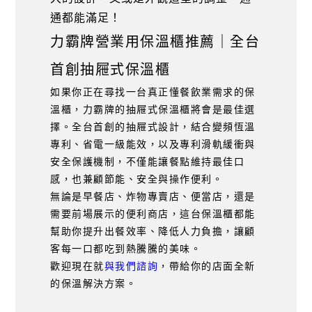
通都能滿足！
力霸牌營業用保溫櫃推薦｜全台
首創抽屜式保溫櫃
如果你正在尋找一台真正懂餐飲業需求的保
溫櫃，力霸牌的抽屜式保溫櫃將會是最佳選
擇。全台首創的抽屜式設計，結合變頻恆溫
專利、省電一級能效，以及專利滑軌緩衝與
安全保護機制，不僅能讓餐點維持最佳口
感，也兼顧節能、安全與操作便利。
無論是早餐店、炸物專賣店、便當店，還是
需要前場展示的便利商店，這台保溫櫃都能
幫助你提升出餐效率、降低人力負擔，讓顧
客每一口都吃到熱騰騰的美味。
歡迎現在就
與我們諮詢
，帶給你的店面全新
的保溫解決方案。