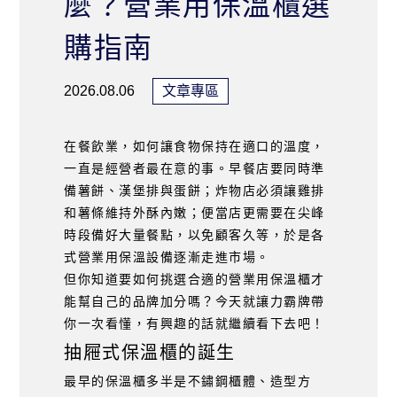
麼？營業用保溫櫃選
購指南
2026.08.06
文章專區
在餐飲業，如何讓食物保持在適口的溫度，
一直是經營者最在意的事。早餐店要同時準
備薯餅、漢堡排與蛋餅；炸物店必須讓雞排
和薯條維持外酥內嫩；便當店更需要在尖峰
時段備好大量餐點，以免顧客久等，於是各
式營業用保溫設備逐漸走進市場。
但你知道要如何挑選合適的營業用保溫櫃才
能幫自己的品牌加分嗎？今天就讓力霸牌帶
你一次看懂，有興趣的話就繼續看下去吧！
抽屜式保溫櫃的誕生
最早的保溫櫃多半是不鏽鋼櫃體、造型方