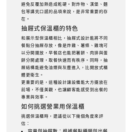
避免反覆加熱造成乾硬。對炸物、漢堡、麵
包等講究口感的品項來說，是非常重要的存
在。
抽屜式保溫櫃的特色
和展示型保溫櫃相比，抽屜式設計能將不同
餐點分抽屜存放，像是炸雞、薯條、雞塊可
以分開擺放，早餐店也能把薯餅、肉排與蛋
餅分開處理，取餐快速而有秩序。同時，抽
屜結構能避免油煙與灰塵進入，比開放式櫃
體更衛生。
更重要的是，這種設計讓設備能大方擺放在
前場，不僅美觀，也讓顧客能感受到出餐的
專業與效率。
如何挑選營業用保溫櫃
挑選保溫櫃時，建議從以下幾個角度來評
估：
容量與抽屜數：根據餐點種類與出餐