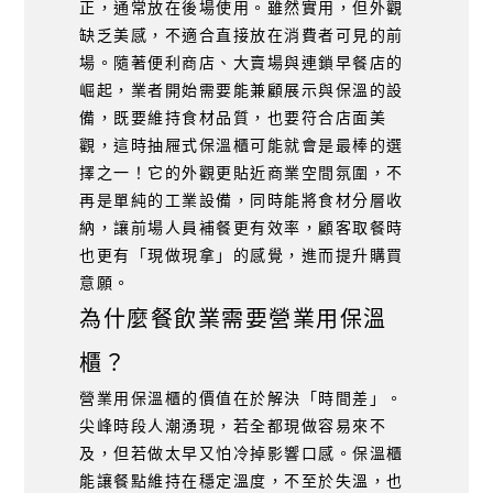
正，通常放在後場使用。雖然實用，但外觀
缺乏美感，不適合直接放在消費者可見的前
場。隨著便利商店、大賣場與連鎖早餐店的
崛起，業者開始需要能兼顧展示與保溫的設
備，既要維持食材品質，也要符合店面美
觀，這時抽屜式保溫櫃可能就會是最棒的選
擇之一！它的外觀更貼近商業空間氛圍，不
再是單純的工業設備，同時能將食材分層收
納，讓前場人員補餐更有效率，顧客取餐時
也更有「現做現拿」的感覺，進而提升購買
意願。
為什麼餐飲業需要營業用保溫
櫃？
營業用保溫櫃的價值在於解決「時間差」。
尖峰時段人潮湧現，若全都現做容易來不
及，但若做太早又怕冷掉影響口感。保溫櫃
能讓餐點維持在穩定溫度，不至於失溫，也